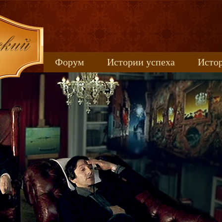
Форум
Истории успеха
Истор
Книжные новинки
uspeh_2017