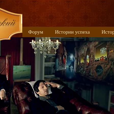
Форум
Истории успеха
Истор
Книжные новинки
uspeh_2017