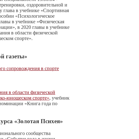
тренировки, оздоровительной и
ду глава в учебнике «Спортивная
пособии «Психологическое
главы в учебнике «Физическая
иации», в 2020 главы в учебнике
ания в области физической
еском спорте».
й газеты»
го сопровождения в спорте
ния в области физической
ско-юношеском спорте»
, учебник
 номинации «Книга года по
урса «Золотая Психея»
сионального сообщества
ии «Событие года в жизни