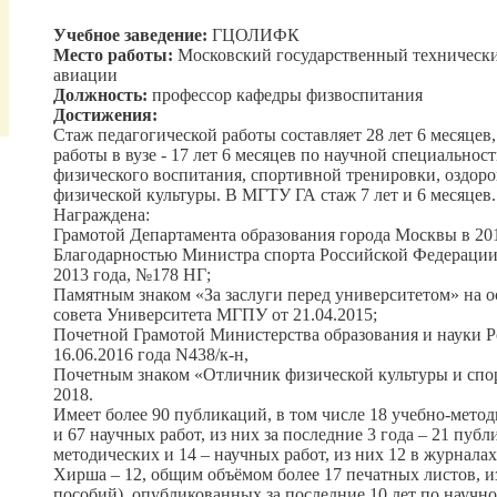
Учебное заведение:
ГЦОЛИФК
Место работы:
Московский государственный технически
авиации
Должность:
профессор кафедры физвоспитания
Достижения:
Стаж педагогической работы составляет 28 лет 6 месяцев
работы в вузе - 17 лет 6 месяцев по научной специальност
физического воспитания, спортивной тренировки, оздор
физической культуры. В МГТУ ГА стаж 7 лет и 6 месяцев.
Награждена:
Грамотой Департамента образования города Москвы в 201
Благодарностью Министра спорта Российской Федерации с
2013 года, №178 НГ;
Памятным знаком «За заслуги перед университетом» на 
совета Университета МГПУ от 21.04.2015;
Почетной Грамотой Министерства образования и науки Р
16.06.2016 года N438/к-н,
Почетным знаком «Отличник физической культуры и спор
2018.
Имеет более 90 публикаций, в том числе 18 учебно-мето
и 67 научных работ, из них за последние 3 года – 21 публ
методических и 14 – научных работ, из них 12 в журнал
Хирша – 12, общим объёмом более 17 печатных листов, и
пособий), опубликованных за последние 10 лет по научно