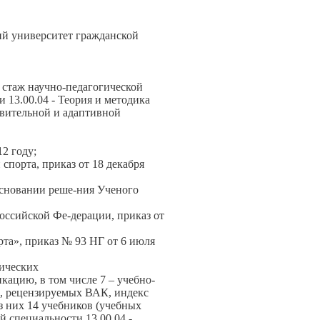
й университет гражданской
, стаж научно-педагогической
и 13.00.04 - Теория и методика
овительной и адаптивной
2 году;
порта, приказ от 18 декабря
основании реше-ния Ученого
оссийской Фе-дерации, приказ от
та», приказ № 93 НГ от 6 июля
дических
икацию, в том числе 7 – учебно-
ах, рецензируемых ВАК, индекс
з них 14 учебников (учебных
й специальности 13.00.04 -