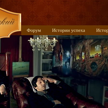
Форум
Истории успеха
Истор
Книжные новинки
uspeh_2017