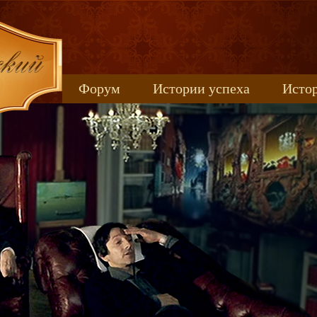
Форум
Истории успеха
Истор
Книжные новинки
uspeh_2017