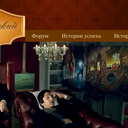
Форум
Истории успеха
Истор
Книжные новинки
uspeh_2017