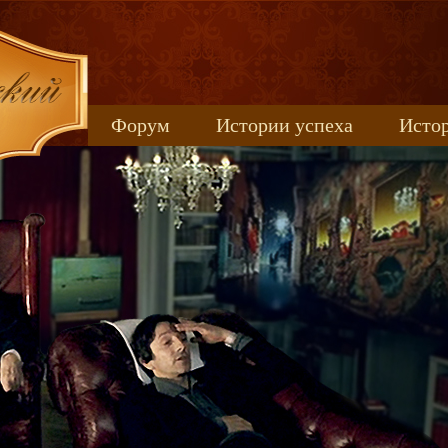
Форум
Истории успеха
Истор
Книжные новинки
uspeh_2017