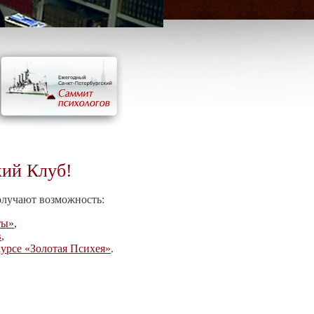
кий Клуб!
олучают возможность:
ты»
,
в
,
урсе «Золотая Психея»
.