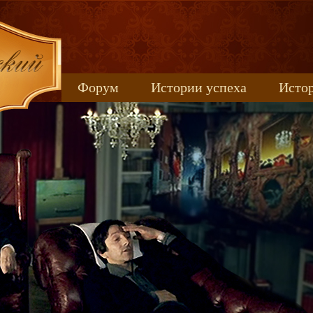
Форум
Истории успеха
Истор
Книжные новинки
uspeh_2017