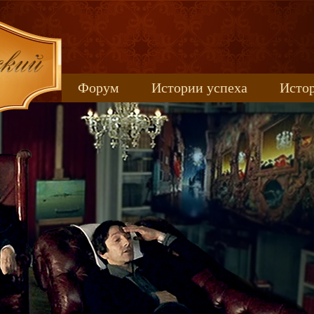
Форум
Истории успеха
Истор
Книжные новинки
uspeh_2017