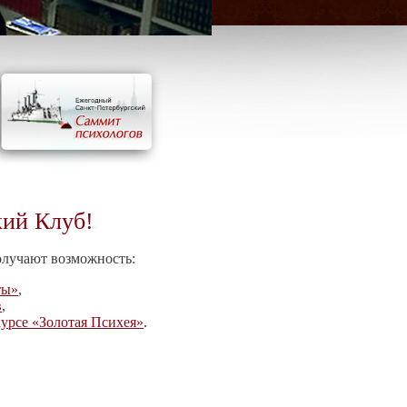
кий Клуб!
олучают возможность:
ты»
,
в
,
урсе «Золотая Психея»
.