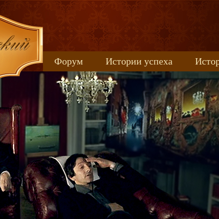
Форум
Истории успеха
Истор
Книжные новинки
uspeh_2017