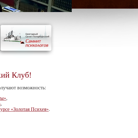
кий Клуб!
олучают возможность:
ты»
,
в
,
урсе «Золотая Психея»
.